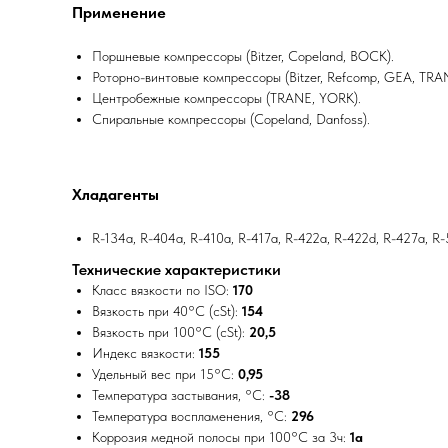
Применение
Поршневые компрессоры (Bitzer, Copeland, BOCK).
Роторно-винтовые компрессоры (Bitzer, Refcomp, GEA, TRA
Центробежные компрессоры (TRANE, YORK).
Спиральные компрессоры (Copeland, Danfoss).
Хладагенты
R-134a, R-404a, R-410a, R-417a, R-422a, R-422d, R-427a, R
Технические характеристики
Класс вязкости по ISO:
170
Вязкость при 40°C (cSt):
154
Вязкость при 100°C (cSt):
20,5
Индекс вязкости:
155
Удельный вес при 15°C:
0,95
Температура застывания, °C:
-38
Температура воспламенения, °C:
296
Коррозия медной полосы при 100°C за 3ч:
1a