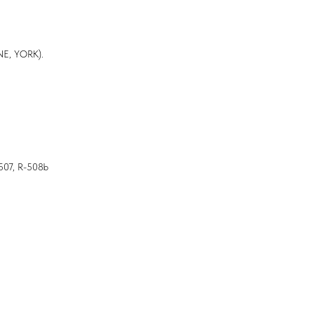
NE, YORK).
-507, R-508b