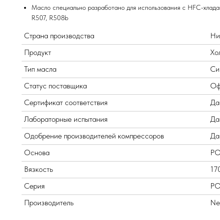
Масло специально разработано для использования с HFC-хладаг
R507, R508b
Страна производства
Ни
Продукт
Хо
Тип масла
Си
Статус поставщика
Оф
Сертификат соответствия
Да
Лабораторные испытания
Да
Одобрение производителей компрессоров
Да
Основа
PO
Вязкость
17
Серия
PO
Производитель
Nex