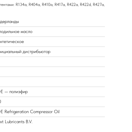
ентами: R134a, R404a, R410a, R417a, R422a, R422d, R427a,
дерланды
лодильное масло
нтетическое
ициальный дистрибьютор
E — полиэфир
0
E Refrigeration Compressor Oil
t Lubricants B.V.