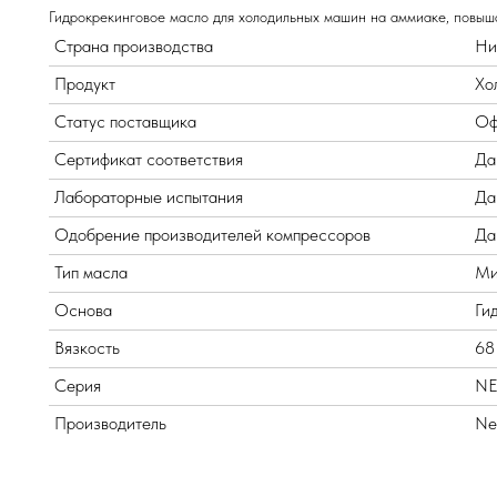
Гидрокрекинговое масло для холодильных машин на аммиаке, повыш
Страна производства
Ни
Продукт
Хо
Статус поставщика
Оф
Сертификат соответствия
Да
Лабораторные испытания
Да
Одобрение производителей компрессоров
Да
Тип масла
Ми
Основа
Ги
Вязкость
68
Серия
NE
Производитель
Nex