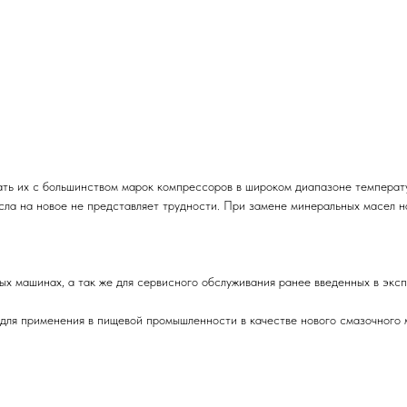
ать их с большинством марок компрессоров в широком диапазоне темпера
ла на новое не представляет трудности. При замене минеральных масел на
ых машинах, а так же для сервисного обслуживания ранее введенных в эк
ля применения в пищевой промышленности в качестве нового смазочного м