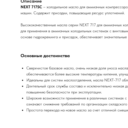
Описание
NEXT 717SC
– холодильное масло для аммиачных компрессоров
машин. Содержит присадки, повышающие ресурс уплотнений.
Высококачественные масла серии NEXT 717 для аммиачных хол
для применения в аммиачных холодильных системах с винтовы
основе гидрокрекинга и присадок, обеспечивает значительны
Основные достоинства
Сверхчистое базовое масло, очень низкая доля уноса масл
обеспечиваются более высокие температуры кипения, улуч
Идеальны для систем маслоотделения, масла NEXT-717 обла
Длительный срок службы состава и исключительно низкая 
повышению безопасности при эксплуатации.
Широкие возможности применения в различных системах с 
означают снижение требований по организации складского
Простота перехода на новое масло за счет отличной смеши