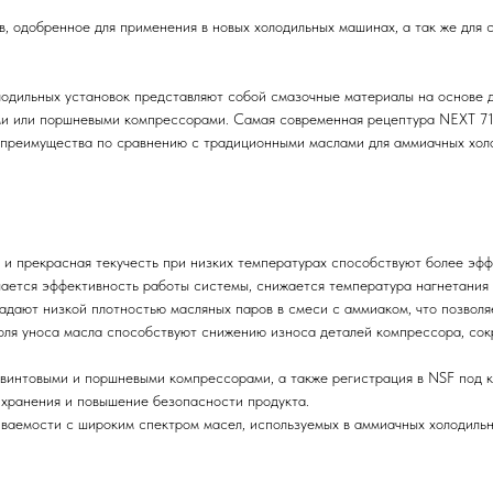
, одобренное для применения в новых холодильных машинах, а так же для 
одильных установок представляют собой смазочные материалы на основе д
ми или поршневыми компрессорами. Самая современная рецептура NEXT 71
е преимущества по сравнению с традиционными маслами для аммиачных хол
а и прекрасная текучесть при низких температурах способствуют более эфф
шается эффективность работы системы, снижается температура нагнетания
дают низкой плотностью масляных паров в смеси с аммиаком, что позволяе
доля уноса масла способствуют снижению износа деталей компрессора, со
винтовыми и поршневыми компрессорами, а также регистрация в NSF под 
 хранения и повышение безопасности продукта.
ваемости с широким спектром масел, используемых в аммиачных холодильн