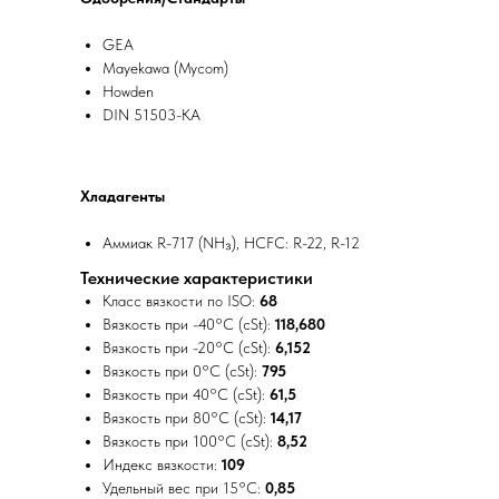
GEA
Mayekawa (Mycom)
Howden
DIN 51503-KA
Хладагенты
Аммиак R-717 (NH₃), HCFC: R-22, R-12
Технические характеристики
Класс вязкости по ISO:
68
Вязкость при -40°C (cSt):
118,680
Вязкость при -20°C (cSt):
6,152
Вязкость при 0°C (cSt):
795
Вязкость при 40°C (cSt):
61,5
Вязкость при 80°C (cSt):
14,17
Вязкость при 100°C (cSt):
8,52
Индекс вязкости:
109
Удельный вес при 15°C:
0,85