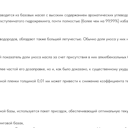
зводятся из базовых масел с высоким содержанием ароматических углевод
хступенчатого гидрокрекинга, почти полностью (более чем на 99,99%) изб
водородов, обладают также большей летучестью. Обычно доля уноса у них
показатель доли уноса масла за счет присутствия в них алкилбензольных б
лее частой его дозаправке, но и, как было доказано, к существенному уху
яной пленки толщиной 0,01 мм может привести к снижению коэффициента т
й базы, используется пакет присадок, обеспечивающий оптимальную текуч
нговой базах,