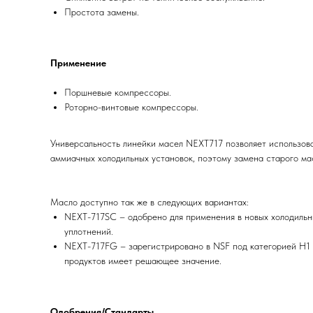
Простота замены.
Применение
Поршневые компрессоры.
Роторно-винтовые компрессоры.
Универсальность линейки масел NEXT717 позволяет использов
аммиачных холодильных установок, поэтому замена старого мас
Масло доступно так же в следующих вариантах:
NEXT-717SC – одобрено для применения в новых холодильн
уплотнений.
NEXT-717FG – зарегистрировано в NSF под категорией H1 д
продуктов имеет решающее значение.
Одобрения/Стандарты