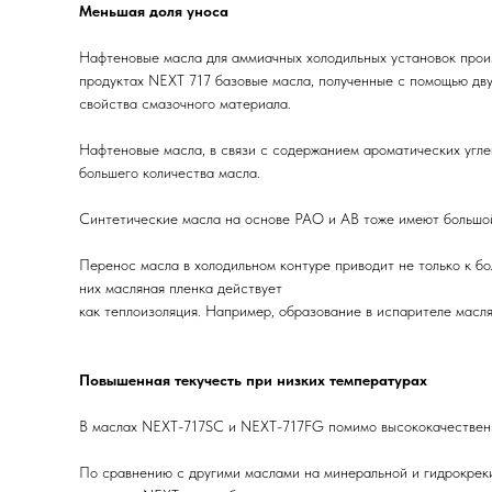
Меньшая доля уноса
Нафтеновые масла для аммиачных холодильных установок прои
продуктах NEXT 717 базовые масла, полученные с помощью дву
свойства смазочного материала.
Нафтеновые масла, в связи с содержанием ароматических угле
большего количества масла.
Синтетические масла на основе PAO и AB тоже имеют большой 
Перенос масла в холодильном контуре приводит не только к бо
них масляная пленка действует
как теплоизоляция. Например, образование в испарителе масл
Повышенная текучесть при низких температурах
В маслах NEXT-717SC и NEXT-717FG помимо высококачественно
По сравнению с другими маслами на минеральной и гидрокреки