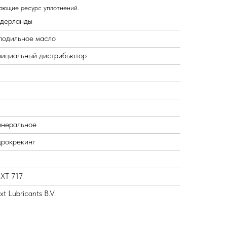
ающие ресурс уплотнений.
дерланды
лодильное масло
ициальный дистрибьютор
неральное
дрокрекинг
XT 717
t Lubricants B.V.