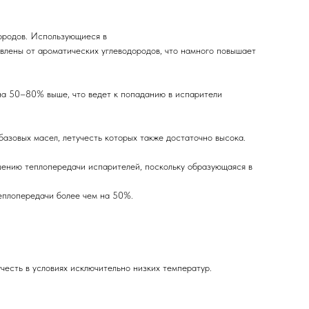
ородов. Использующиеся в
авлены от ароматических углеводородов, что намного повышает
 на 50–80% выше, что ведет к попаданию в испарители
азовых масел, летучесть которых также достаточно высока.
дшению теплопередачи испарителей, поскольку образующаяся в
еплопередачи более чем на 50%.
есть в условиях исключительно низких температур.