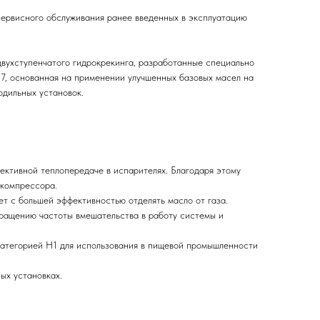
сервисного обслуживания ранее введенных в эксплуатацию
вухступенчатого гидрокрекинга, разработанные специально
7, основанная на применении улучшенных базовых масел на
одильных установок.
ективной теплопередаче в испарителях. Благодаря этому
 компрессора.
т с большей эффективностью отделять масло от газа.
кращению частоты вмешательства в работу системы и
категорией H1 для использования в пищевой промышленности
ых установках.