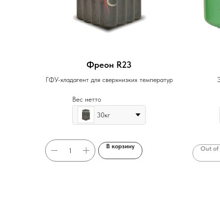
Фреон R23
ГФУ-хладагент для сверхнизких температур
Вес нетто
30кг
В корзину
Out of