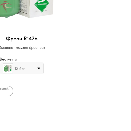
Фреон R142b
Экспонат «музея фреонов»
Вес нетто
13.6кг
 stock