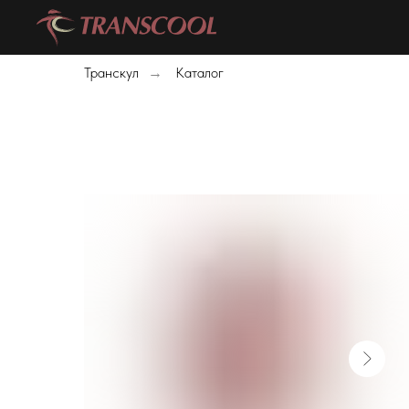
Транскул
Каталог
→