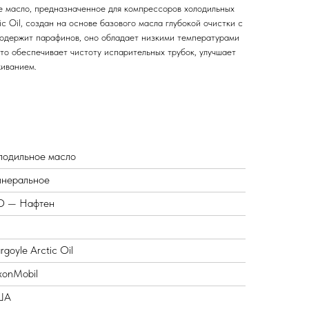
ое масло, предназначенное для компрессоров холодильных
c Oil, создан на основе базового масла глубокой очистки с
 содержит парафинов, оно обладает низкими температурами
то обеспечивает чистоту испарительных трубок, улучшает
живанием.
лодильное масло
неральное
 — Нафтен
goyle Arctic Oil
xonMobil
ША