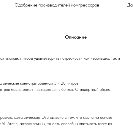
Одобрение производителей компрессоров
Да
Описание
ах упаковки, чтобы удовлетворить потребности как небольших, так и
ллические канистры объемом 5 и 20 литров.
тров масло может поставляться в бочках. Стандартный объем
равило, металлическая. Это связано с тем, что масла на основе
AL Arctic, гигроскопичны, то есть способны впитывать влагу из