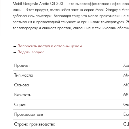
Mobil Gargoyle Arctic Oil 300 — это высокоэффективное нафтенов
машин. Этот продукт, являющийся частью серии Mobil Gargoyle Arcti
добавлением присадок. Благодаря тому, что масло практически не
застывания и превосходной текучестью при низких температурах. Э
теплопередачу и снижает простои, связанные с техническим обслу
→
Запросить доступ к оптовым ценам
→
Задать вопрос
Продукт
Хо
Тип масла
Ми
Основа
MO
Вязкость
68
Серия
Gar
Производитель
Ex
Страна производства
С