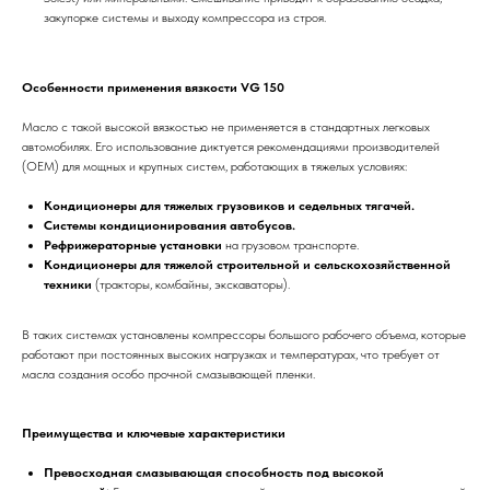
закупорке системы и выходу компрессора из строя.
Особенности применения вязкости VG 150
Масло с такой высокой вязкостью не применяется в стандартных легковых
автомобилях. Его использование диктуется рекомендациями производителей
(OEM) для мощных и крупных систем, работающих в тяжелых условиях:
Кондиционеры для тяжелых грузовиков и седельных тягачей.
Системы кондиционирования автобусов.
Рефрижераторные установки
на грузовом транспорте.
Кондиционеры для тяжелой строительной и сельскохозяйственной
техники
(тракторы, комбайны, экскаваторы).
В таких системах установлены компрессоры большого рабочего объема, которые
работают при постоянных высоких нагрузках и температурах, что требует от
масла создания особо прочной смазывающей пленки.
Преимущества и ключевые характеристики
Превосходная смазывающая способность под высокой