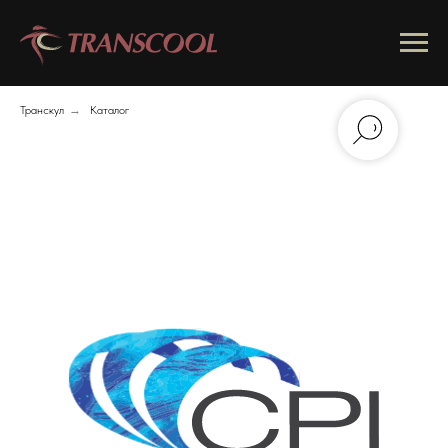
Транскул
→
Каталог