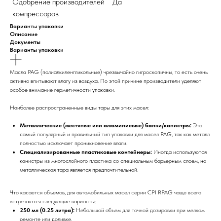
Одобрение производителей
Да
компрессоров
Варианты упаковки
Описание
Документы
Варианты упаковки
Масла PAG (полиалкиленгликольные) чрезвычайно гигроскопичны, то есть очень
активно впитывают влагу из воздуха. По этой причине производители уделяют
особое внимание герметичности упаковки.
Наиболее распространенные виды тары для этих масел:
Металлические (жестяные или алюминиевые) банки/канистры:
Это
самый популярный и правильный тип упаковки для масел PAG, так как металл
полностью исключает проникновение влаги.
Специализированные пластиковые контейнеры:
Иногда используются
канистры из многослойного пластика со специальным барьерным слоем, но
металлическая тара является предпочтительной.
Что касается объемов, для автомобильных масел серии CPI RPAG чаще всего
встречаются следующие варианты:
250 мл (0.25 литра):
Небольшой объем для точной дозировки при мелком
ремонте или доливке.