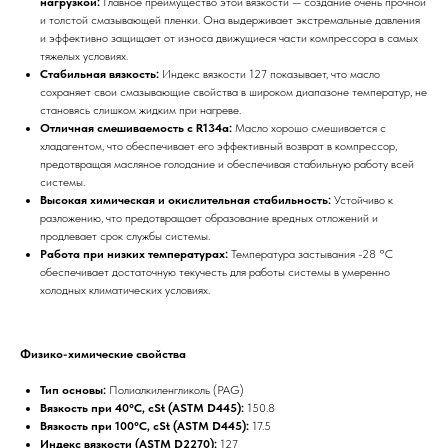
нагрузкой:
Главное преимущество этой вязкости — создание очень прочной
и толстой смазывающей пленки. Она выдерживает экстремальные давления
и эффективно защищает от износа движущиеся части компрессора в самых
тяжелых условиях.
Стабильная вязкость:
Индекс вязкости 127 показывает, что масло
сохраняет свои смазывающие свойства в широком диапазоне температур, не
становясь слишком жидким при нагреве.
Отличная смешиваемость с R134a:
Масло хорошо смешивается с
хладагентом, что обеспечивает его эффективный возврат в компрессор,
предотвращая масляное голодание и обеспечивая стабильную работу всей
системы.
Высокая химическая и окислительная стабильность:
Устойчиво к
разложению, что предотвращает образование вредных отложений и
продлевает срок службы системы.
Работа при низких температурах:
Температура застывания -28 °C
обеспечивает достаточную текучесть для работы системы в умеренно
холодных климатических условиях.
Физико-химические свойства
Тип основы:
Полиалкиленгликоль (PAG)
Вязкость при 40°C, cSt (ASTM D445):
150.8
Вязкость при 100°C, cSt (ASTM D445):
17.5
Индекс вязкости (ASTM D2270):
127