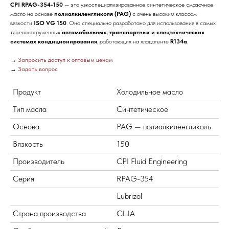
CPI RPAG-354-150
— это узкоспециализированное синтетическое смазочное
масло на основе
полиалкиленгликоля (PAG)
с очень высоким классом
вязкости
ISO VG 150
. Оно специально разработано для использования в самых
тяжелонагруженных
автомобильных, транспортных и спецтехнических
системах кондиционирования
, работающих на хладагенте
R134a
.
→
Запросить доступ к оптовым ценам
→
Задать вопрос
Продукт
Холодильное масло
Тип масла
Синтетическое
Основа
PAG — полиалкиленгликоль
Вязкость
150
Производитель
CPI Fluid Engineering
Серия
RPAG-354
Lubrizol
Страна производства
США