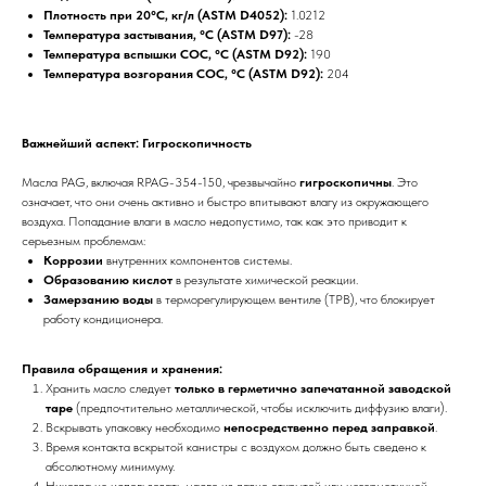
Плотность при 20°C, кг/л (ASTM D4052):
1.0212
Температура застывания, °C (ASTM D97):
-28
Температура вспышки COC, °C (ASTM D92):
190
Температура возгорания COC, °C (ASTM D92):
204
Важнейший аспект: Гигроскопичность
Масла PAG, включая RPAG-354-150, чрезвычайно
гигроскопичны
. Это
означает, что они очень активно и быстро впитывают влагу из окружающего
воздуха. Попадание влаги в масло недопустимо, так как это приводит к
серьезным проблемам:
Коррозии
внутренних компонентов системы.
Образованию кислот
в результате химической реакции.
Замерзанию воды
в терморегулирующем вентиле (ТРВ), что блокирует
работу кондиционера.
Правила обращения и хранения:
Хранить масло следует
только в герметично запечатанной заводской
таре
(предпочтительно металлической, чтобы исключить диффузию влаги).
Вскрывать упаковку необходимо
непосредственно перед заправкой
.
Время контакта вскрытой канистры с воздухом должно быть сведено к
абсолютному минимуму.
Никогда не использовать масло из давно открытой или негерметичной