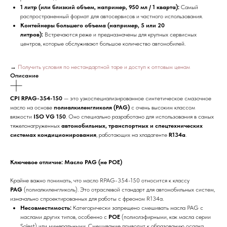
1 литр (или близкий объем, например, 950 мл / 1 кварта):
Самый
распространенный формат для автосервисов и частного использования.
Контейнеры большего объема (например, 5 или 20
литров):
Встречаются реже и предназначены для крупных сервисных
центров, которые обслуживают большое количество автомобилей.
→
Получить условия по нестандартной таре и доступ к оптовым ценам
Описание
CPI RPAG-354-150
— это узкоспециализированное синтетическое смазочное
масло на основе
полиалкиленгликоля (PAG)
с очень высоким классом
вязкости
ISO VG 150
. Оно специально разработано для использования в самых
тяжелонагруженных
автомобильных, транспортных и спецтехнических
системах кондиционирования
, работающих на хладагенте
R134a
.
Ключевое отличие: Масло PAG (не POE)
Крайне важно понимать, что масло RPAG-354-150 относится к классу
PAG
(полиалкиленгликоль). Это отраслевой стандарт для автомобильных систем,
изначально спроектированных для работы с фреоном R134a.
Несовместимость:
Категорически запрещено смешивать масла PAG с
маслами других типов, особенно с
POE
(полиолэфирными, как масла серии
Solest) или минеральными. Смешивание приводит к образованию осадка,