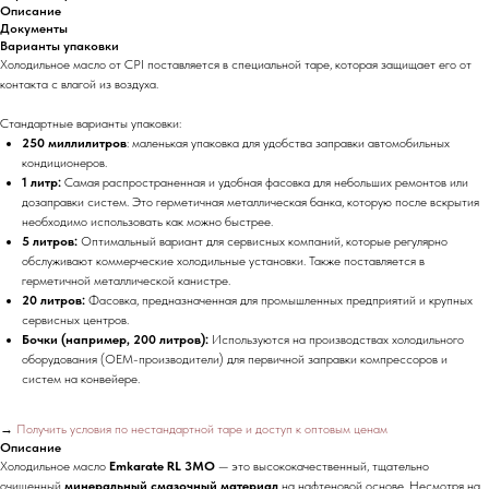
Описание
Документы
Варианты упаковки
Холодильное масло от CPI поставляется в специальной таре, которая защищает его от
контакта с влагой из воздуха.
Стандартные варианты упаковки:
250 миллилитров
: маленькая упаковка для удобства заправки автомобильных
кондиционеров.
1 литр:
Самая распространенная и удобная фасовка для небольших ремонтов или
дозаправки систем. Это герметичная металлическая банка, которую после вскрытия
необходимо использовать как можно быстрее.
5 литров:
Оптимальный вариант для сервисных компаний, которые регулярно
обслуживают коммерческие холодильные установки. Также поставляется в
герметичной металлической канистре.
20 литров:
Фасовка, предназначенная для промышленных предприятий и крупных
сервисных центров.
Бочки (например, 200 литров):
Используются на производствах холодильного
оборудования (OEM-производители) для первичной заправки компрессоров и
систем на конвейере.
→
Получить условия по нестандартной таре и доступ к оптовым ценам
Описание
Холодильное масло
Emkarate RL 3MO
— это высококачественный, тщательно
очищенный
минеральный смазочный материал
на нафтеновой основе. Несмотря на