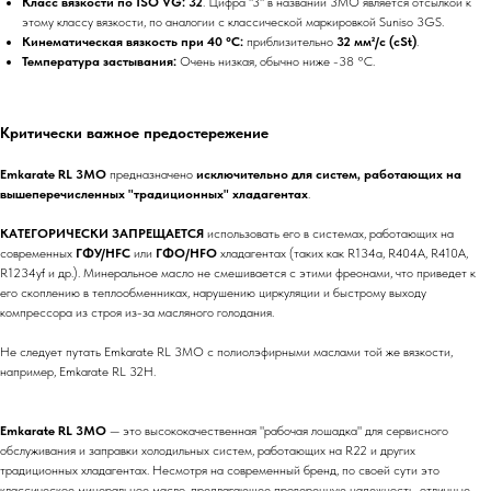
Класс вязкости по ISO VG:
32
. Цифра "3" в названии 3MO является отсылкой к
этому классу вязкости, по аналогии с классической маркировкой Suniso 3GS.
Кинематическая вязкость при 40 °C:
приблизительно
32 мм²/с (cSt)
.
Температура застывания:
Очень низкая, обычно ниже -38 °C.
Критически важное предостережение
Emkarate RL 3MO
предназначено
исключительно для систем, работающих на
вышеперечисленных "традиционных" хладагентах
.
КАТЕГОРИЧЕСКИ ЗАПРЕЩАЕТСЯ
использовать его в системах, работающих на
современных
ГФУ/HFC
или
ГФО/HFO
хладагентах (таких как R134a, R404A, R410A,
R1234yf и др.). Минеральное масло не смешивается с этими фреонами, что приведет к
его скоплению в теплообменниках, нарушению циркуляции и быстрому выходу
компрессора из строя из-за масляного голодания.
Не следует путать Emkarate RL 3MO с полиолэфирными маслами той же вязкости,
например, Emkarate RL 32H.
Emkarate RL 3MO
— это высококачественная "рабочая лошадка" для сервисного
обслуживания и заправки холодильных систем, работающих на R22 и других
традиционных хладагентах. Несмотря на современный бренд, по своей сути это
классическое минеральное масло, предлагающее проверенную надежность, отличные