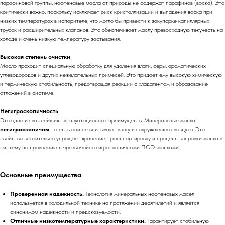
парафиновой группы, нафтеновые масла от природы не содержат парафинов (воска). Это
критически важно, поскольку исключает риск кристаллизации и выпадения воска при
низких температурах в испарителе, что могло бы привести к закупорке капиллярных
трубок и расширительных клапанов. Это обеспечивает маслу превосходную текучесть на
холоде и очень низкую температуру застывания.
Высокая степень очистки
Масло проходит специальную обработку для удаления влаги, серы, ароматических
углеводородов и других нежелательных примесей. Это придает ему высокую химическую
и термическую стабильность, предотвращая реакции с хладагентом и образование
отложений в системе.
Негигроскопичность
Это одно из важнейших эксплуатационных преимуществ. Минеральные масла
негигроскопичны
, то есть они не впитывают влагу из окружающего воздуха. Это
свойство значительно упрощает хранение, транспортировку и процесс заправки масла в
систему по сравнению с чрезвычайно гигроскопичными ПОЭ-маслами.
Основные преимущества
Проверенная надежность:
Технология минеральных нафтеновых масел
используется в холодильной технике на протяжении десятилетий и является
синонимом надежности и предсказуемости.
Отличные низкотемпературные характеристики:
Гарантирует стабильную