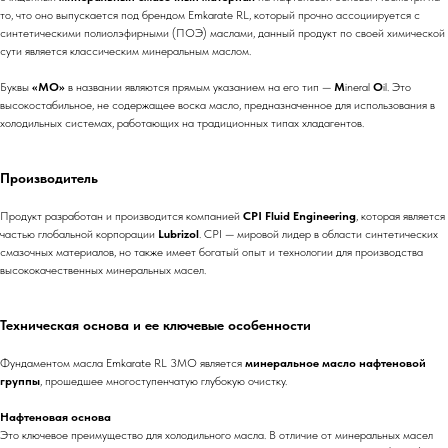
то, что оно выпускается под брендом Emkarate RL, который прочно ассоциируется с
синтетическими полиолэфирными (ПОЭ) маслами, данный продукт по своей химической
сути является классическим минеральным маслом.
Буквы
«MO»
в названии являются прямым указанием на его тип —
M
ineral
O
il. Это
высокостабильное, не содержащее воска масло, предназначенное для использования в
холодильных системах, работающих на традиционных типах хладагентов.
Производитель
Продукт разработан и производится компанией
CPI Fluid Engineering
, которая является
частью глобальной корпорации
Lubrizol
. CPI — мировой лидер в области синтетических
смазочных материалов, но также имеет богатый опыт и технологии для производства
высококачественных минеральных масел.
Техническая основа и ее ключевые особенности
Фундаментом масла Emkarate RL 3MO является
минеральное масло нафтеновой
группы
, прошедшее многоступенчатую глубокую очистку.
Нафтеновая основа
Это ключевое преимущество для холодильного масла. В отличие от минеральных масел