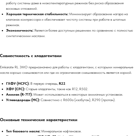
работу системы даже в низкотемпературных режимах без риска образования
восковых отложений.
Хорошая термическая стабильность:
Минимизирует образование нагара на
клапанах компрессора и обеспечивает чистоту системы при работе в штатных
режимах.
Экономичность:
Является более доступным решением по сравнению с полностью
синтетическими маслами.
Совместимость с хладагентами
Emkarate RL 3MO предназначено для работы с хладагентами, с которыми минеральные
масла хорошо смешиваются или где их ограниченная смешиваемость является нормой.
ГХФУ (HCFC):
В первую очередь,
R22
.
ХФУ (CFC):
Старые хладагенты, такие как R12, R502.
Аммиак (R-717):
Может использоваться в некоторых аммиачных установках.
Углеводороды (HC):
Совместимо с R600a (изобутан), R290 (пропан).
Основные технические характеристики
Тип базового масла:
Минеральное нафтеновое.