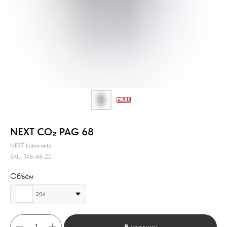
NEXT CO₂ PAG 68
NEXT Lubricants
SKU:
746-68-20
Объём
20л
В корзину