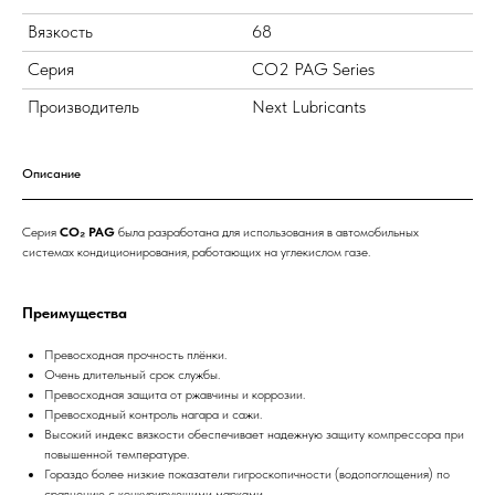
Вязкость
68
Серия
CO2 PAG Series
Производитель
Next Lubricants
Описание
Серия
CO₂ PAG
была разработана для использования в автомобильных
системах кондиционирования, работающих на углекислом газе.
Преимущества
Превосходная прочность плёнки.
Очень длительный срок службы.
Превосходная защита от ржавчины и коррозии.
Превосходный контроль нагара и сажи.
Высокий индекс вязкости обеспечивает надежную защиту компрессора при
повышенной температуре.
Гораздо более низкие показатели гигроскопичности (водопоглощения) по
сравнению с конкурирующими марками.