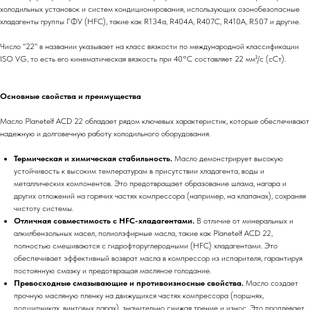
холодильных установок и систем кондиционирования, использующих озонобезопасные
хладагенты группы ГФУ (HFC), такие как R134a, R404A, R407C, R410A, R507 и другие.
Число "22" в названии указывает на класс вязкости по международной классификации
ISO VG, то есть его кинематическая вязкость при 40°C составляет 22 мм²/с (сСт).
Основные свойства и преимущества
Масло Planetelf ACD 22 обладает рядом ключевых характеристик, которые обеспечивают
надежную и долговечную работу холодильного оборудования.
Термическая и химическая стабильность.
Масло демонстрирует высокую
устойчивость к высоким температурам в присутствии хладагента, воды и
металлических компонентов. Это предотвращает образование шлама, нагара и
других отложений на горячих частях компрессора (например, на клапанах), сохраняя
чистоту системы.
Отличная совместимость с HFC-хладагентами.
В отличие от минеральных и
алкилбензольных масел, полиолэфирные масла, такие как Planetelf ACD 22,
полностью смешиваются с гидрофторуглеродными (HFC) хладагентами. Это
обеспечивает эффективный возврат масла в компрессор из испарителя, гарантируя
постоянную смазку и предотвращая масляное голодание.
Превосходные смазывающие и противоизносные свойства.
Масло создает
прочную масляную пленку на движущихся частях компрессора (поршнях,
подшипниках, винтовых парах), значительно снижая трение и износ. Это продлевает