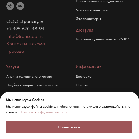
Промывочное оборудование
Молекулярные сита
Фторполимеры
ООО «Транскул»
+7 495 620-48-94
АКЦИИ
info@transcool.ru
Гарантия лучшей цены на R508B
Контакты и схема
проезда
Услуги
Информация
Анализ холодильного масла
Доставка
Подбор компрессорного масла
Оплата
Техническая поддержка
О компании
Мы используем Cookies
Новости
БРЕНДЫ
Мы используем файлы cookie для обеспечения наилучшего взаимодействия с
Контакты
сайтом.
Политика конфиденциальности
Bitzer
›
CPI
›
Emkarate
›
Errecom
›
FUCHS
›
Idemitsu
›
Mobil
›
NEXT
›
Политика конфиденциальности
Reniso
›
Solest
›
Suniso
›
TL
›
TOTAL
Принять все
›
TYFOROP
›
TYFOXIT