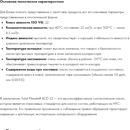
Основные технические характеристики
Для более полного представления о свойствах продукта, вот его ключевые параметры,
представленные в описательной форме:
Класс вязкости ISO VG:
22
Кинематическая вязкость:
при 40°C составляет 22 мм²/с, а при 100°C — около
4,5 мм²/с.
Индекс вязкости:
высокий, что свидетельствует о хорошей стабильности вязкости в
широком диапазоне температур.
Температура вспышки:
имеет высокое значение, что говорит о безопасности
масла при высоких температурах в зоне нагнетания компрессора.
Температура застывания:
очень низкая, обычно в районе -50°C или ниже, что
обеспечивает превосходную текучесть в холодной части контура.
Содержание воды при поставке:
масло поставляется в осушенном состоянии,
содержание влаги в новой, запечатанной таре минимально (обычно менее 50 ppm,
или 0,005%).
В заключение, Total Planetelf ACD 22 — это высокоэффективное синтетическое масло,
которое является отраслевым стандартом для многих систем, работающих на HFC-
хладагентах. Его правильное применение и соблюдение правил обращения гарантируют
надежную и длительную эксплуатацию холодильного оборудования.