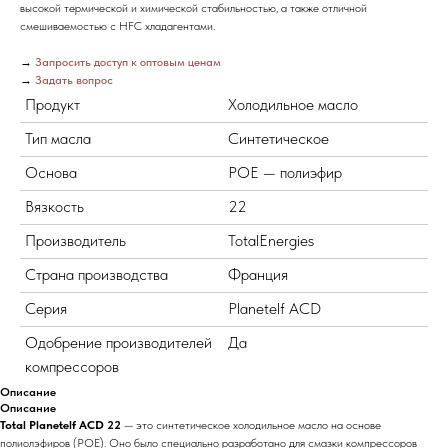
высокой термической и химической стабильностью, а также отличной
смешиваемостью с HFC хладагентами.
→
Запросить доступ к оптовым ценам
→
Задать вопрос
Продукт
Холодильное масло
Тип масла
Синтетическое
Основа
POE — полиэфир
Вязкость
22
Производитель
TotalEnergies
Страна производства
Франция
Серия
Planetelf ACD
Одобрение производителей
Да
компрессоров
Описание
Описание
Total Planetelf ACD 22
— это синтетическое холодильное масло на основе
полиолэфиров (POE). Оно было специально разработано для смазки компрессоров