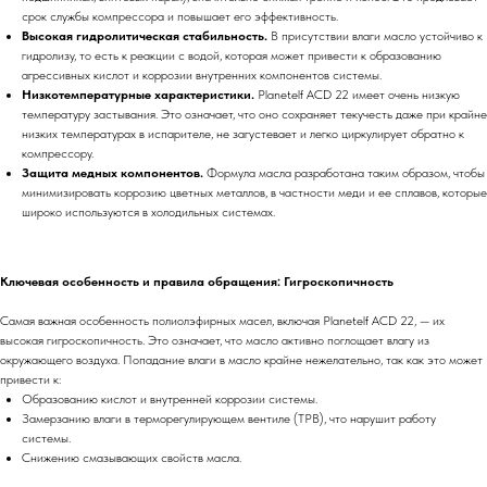
срок службы компрессора и повышает его эффективность.
Высокая гидролитическая стабильность.
В присутствии влаги масло устойчиво к
гидролизу, то есть к реакции с водой, которая может привести к образованию
агрессивных кислот и коррозии внутренних компонентов системы.
Низкотемпературные характеристики.
Planetelf ACD 22 имеет очень низкую
температуру застывания. Это означает, что оно сохраняет текучесть даже при крайне
низких температурах в испарителе, не загустевает и легко циркулирует обратно к
компрессору.
Защита медных компонентов.
Формула масла разработана таким образом, чтобы
минимизировать коррозию цветных металлов, в частности меди и ее сплавов, которые
широко используются в холодильных системах.
Ключевая особенность и правила обращения: Гигроскопичность
Самая важная особенность полиолэфирных масел, включая Planetelf ACD 22, — их
высокая гигроскопичность. Это означает, что масло активно поглощает влагу из
окружающего воздуха. Попадание влаги в масло крайне нежелательно, так как это может
привести к:
Образованию кислот и внутренней коррозии системы.
Замерзанию влаги в терморегулирующем вентиле (ТРВ), что нарушит работу
системы.
Снижению смазывающих свойств масла.