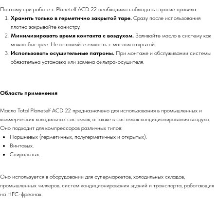
Поэтому при работе с Planetelf ACD 22 необходимо соблюдать строгие правила:
Хранить только в герметично закрытой таре.
Сразу после использования
плотно закрывайте канистру.
Минимизировать время контакта с воздухом.
Заливайте масло в систему как
можно быстрее. Не оставляйте емкость с маслом открытой.
Использовать осушительные патроны.
При монтаже и обслуживании системы
обязательна установка или замена фильтра-осушителя.
Область применения
Масло Total Planetelf ACD 22 предназначено для использования в промышленных и
коммерческих холодильных системах, а также в системах кондиционирования воздуха.
Оно подходит для компрессоров различных типов:
Поршневых (герметичных, полугерметичных и открытых).
Винтовых.
Спиральных.
Оно используется в оборудовании для супермаркетов, холодильных складов,
промышленных чиллеров, систем кондиционирования зданий и транспорта, работающих
на HFC-фреонах.