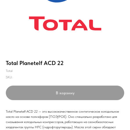
Total Planetelf ACD 22
Total
SKU:
В корзину
Total Planetelf ACD 22 — это высококачественное синтетическое холодильное
масло на основе полиэфиров (ПОЭ/POE). Оно специально разработано для
смазывания холодильных компрессоров, работающих на озонобезопасных
хладагентах группы HFC (гидрофторуглероды). Масла этой серии обладают