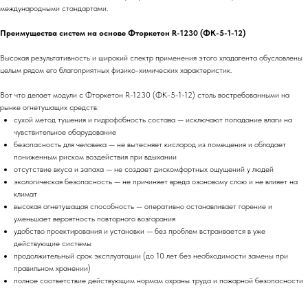
международными стандартами.
Преимущества систем на основе Фторкетон R-1230 (ФК-5-1-12)
Высокая результативность и широкий спектр применения этого хладагента обусловлены
целым рядом его благоприятных физико-химических характеристик.
Вот что делает модули с Фторкетон R-1230 (ФК-5-1-12) столь востребованными на
рынке огнетушащих средств:
сухой метод тушения и гидрофобность состава — исключают попадание влаги на
чувствительное оборудование
безопасность для человека — не вытесняет кислород из помещения и обладает
пониженным риском воздействия при вдыхании
отсутствие вкуса и запаха — не создает дискомфортных ощущений у людей
экологическая безопасность — не причиняет вреда озоновому слою и не влияет на
климат
высокая огнетушащая способность — оперативно останавливает горение и
уменьшает вероятность повторного возгорания
удобство проектирования и установки — без проблем встраивается в уже
действующие системы
продолжительный срок эксплуатации (до 10 лет без необходимости замены при
правильном хранении)
полное соответствие действующим нормам охраны труда и пожарной безопасности