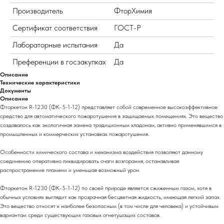
Производитель
ФторХимия
Сертификат соответствия
ГОСТ-Р
Лабораторные испытания
Да
Преференции в госзакупках
Да
Описание
Технические характеристики
Документы
Описание
Фторкетон R-1230 (ФК-5-1-12) представляет собой современное высокоэффективное
средство для автоматического пожаротушения в защищаемых помещениях. Это вещество
создавалось как экологичная замена традиционным хладонам, активно применявшимся в
промышленных и коммерческих установках пожаротушения.
Особенности химического состава и механизма воздействия позволяют данному
соединению оперативно ликвидировать очаги возгорания, останавливая
распространение пламени и уменьшая возможный урон.
Фторкетон R-1230 (ФК-5-1-12) по своей природе является сжиженным газом, хотя в
обычных условиях выглядит как прозрачная бесцветная жидкость, имеющая легкий запах.
Это вещество относят к наиболее безопасным (в том числе для человека) и устойчивым
вариантам среди существующих газовых огнетушащих составов.