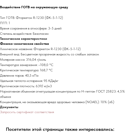
Воздействие ГОТВ на окружающую среду
Тип ГОТВ: Фторкетон R-1230 (ФК-5-1-12)
ПГП: 1
Время сохранения в атмосфере: 3-5 дней
Степень воздействия: Безопасен
Технические характеристики
Физико-химические свойства
Химическое название: Фторкетон R-1230 (ФК-5-1-12)
Внешний вид: Бесцветная прозрачная жидкость со слабым запахом
Молярная масса: 316,04 г/моль
Температура замерзания: –108,0 °С
Критическая температура: 168,7 °С
Давление паров: 40,5 кПа
Удельная теплота испарения: 95 КДж/кг
Критическая плотность: 639,1 кг/м3
Нормативная объемная огнетушащая концентрация по Н-гептан ГОСТ 25823: 4,5%
объема
Концентрация, не оказывающая вреда здоровью человека (NOAEL): 10% (об.)
Документы
Запросить сертификат соответствия
Посетители этой страницы также интересовались: