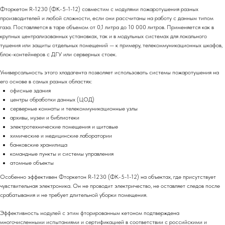
Фторкетон R-1230 (ФК-5-1-12) совместим с модулями пожаротушения разных
производителей и любой сложности, если они рассчитаны на работу с данным типом
газа. Поставляется в таре объемом от 0,1 литра до 10 000 литров. Применяется как в
крупных централизованных установках, так и в модульных системах для локального
тушения или защиты отдельных помещений — к примеру, телекоммуникационных шкафов,
блок-контейнеров с ДГУ или серверных стоек.
Универсальность этого хладагента позволяет использовать системы пожаротушения на
его основе в самых разных областях:
офисные здания
центры обработки данных (ЦОД)
серверные комнаты и телекоммуникационные узлы
архивы, музеи и библиотеки
электротехнические помещения и щитовые
химические и медицинские лаборатории
банковские хранилища
командные пункты и системы управления
атомные объекты
Особенно эффективен Фторкетон R-1230 (ФК-5-1-12) на объектах, где присутствует
чувствительная электроника. Он не проводит электричество, не оставляет следов после
срабатывания и не требует длительной уборки помещения.
Эффективность модулей с этим фторированным кетоном подтверждена
многочисленными испытаниями и сертификацией в соответствии с российскими и