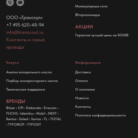
Молекулярные сита
Фторполимеры
ООО «Транскул»
+7 495 620-48-94
АКЦИИ
info@transcool.ru
Гарантия лучшей цены на R508B
Контакты и схема
проезда
Услуги
Информация
Анализ холодильного масла
Доставка
Подбор компрессорного масла
Оплата
Техническая поддержка
О компании
Новости
БРЕНДЫ
Контакты
Bitzer
›
CPI
›
Emkarate
›
Errecom
›
FUCHS
›
Idemitsu
›
Mobil
›
NEXT
›
Политика конфиденциальности
Reniso
›
Solest
›
Suniso
›
TL
›
TOTAL
›
TYFOROP
›
TYFOXIT